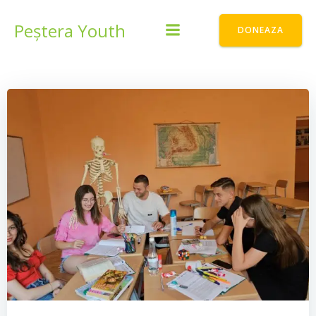
Skip
to
Peștera Youth
DONEAZA
content