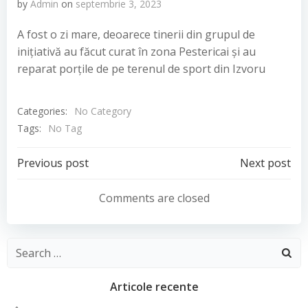
by
Admin
on
septembrie 3, 2023
A fost o zi mare, deoarece tinerii din grupul de
inițiativă au făcut curat în zona Pestericai și au
reparat porțile de pe terenul de sport din Izvoru
Categories:
No Category
Tags:
No Tag
Navigare
Navigare
Previous post
Next post
în
în
Comments are closed
articole
articole
Search
for:
Articole recente