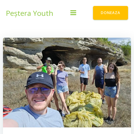
Skip
to
Peștera Youth
DONEAZA
content