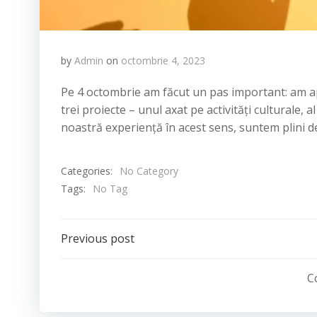
by
Admin
on
octombrie 4, 2023
Pe 4 octombrie am făcut un pas important: am ap
trei proiecte – unul axat pe activități culturale, 
noastră experiență în acest sens, suntem plini d
Categories:
No Category
Tags:
No Tag
Navigare
Previous post
în
C
articole