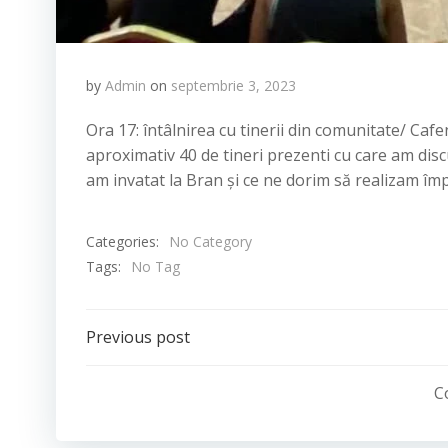
by
Admin
on
septembrie 3, 2023
Ora 17: întâlnirea cu tinerii din comunitate/ Ca
aproximativ 40 de tineri prezenti cu care am dis
am invatat la Bran și ce ne dorim să realizam îm
Categories:
No Category
Tags:
No Tag
Navigare
Previous post
în
C
articole