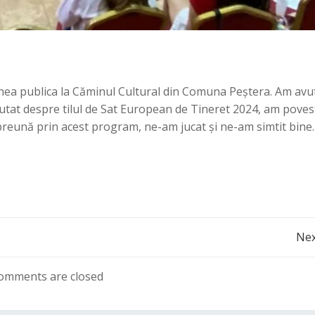
fenea publica la Căminul Cultural din Comuna Peștera. Am avu
cutat despre tilul de Sat European de Tineret 2024, am povest
preună prin acest program, ne-am jucat și ne-am simtit bine.
Navigare
Nex
în
omments are closed
articole